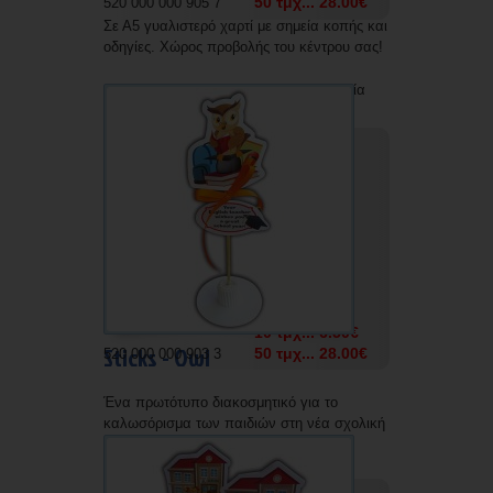
50 τμχ... 28.00€
520 000 000 905 7
Σε Α5 γυαλιστερό χαρτί με σημεία κοπής και
οδηγίες. Χώρος προβολής του κέντρου σας!
Δυνατότητα εκτύπωσης με την επωνυμία
σας.
5 τμχ... 3.50€
10 τμχ... 6.50€
Sticks - Owl
50 τμχ... 28.00€
520 000 000 903 3
Ένα πρωτότυπο διακοσμητικό για το
καλωσόρισμα των παιδιών στη νέα σχολική
χρονιά. Η κορδελίτσα και το ξυλάκι
περιέχονται στη συσκευασία.