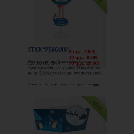
STICK "PENGUIN"
5 τμχ... 3.50€
10 τμχ... 6.50€
Ένα πρωτότυπο διακοσμητικό για τις
50 τμχ... 28.00€
520 000 000 894 4
Χριστουγεννιάτικες γιορτές. Η κορδελίτσα
και το ξυλάκι περιέχονται στη συσκευασία.
Δυνατότητα εκτύπωσης με την επωνυμία
σας.
NEW!