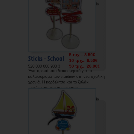
Δυνατότητα εκτύπωσης με την επωνυμία
σας.
5 τμχ... 3.50€
Sticks - School
10 τμχ... 6.50€
50 τμχ... 28.00€
520 000 000 903 3
Ένα πρωτότυπο διακοσμητικό για το
καλωσόρισμα των παιδιών στη νέα σχολική
χρονιά. Η κορδελίτσα και το ξυλάκι
περιέχονται στη συσκευασία.
Δυνατότητα εκτύπωσης με την επωνυμία
σας.