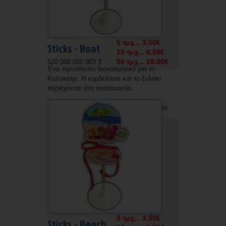
5 τμχ... 3.50€
Sticks - Boat
10 τμχ... 6.50€
50 τμχ... 28.00€
520 000 000 903 3
Ένα πρωτότυπο διακοσμητικό για το
Καλοκαίρι. Η κορδελίτσα και το ξυλάκι
περιέχονται στη συσκευασία.
Δυνατότητα εκτύπωσης με την επωνυμία
σας.
5 τμχ... 3.50€
Sticks - Beach