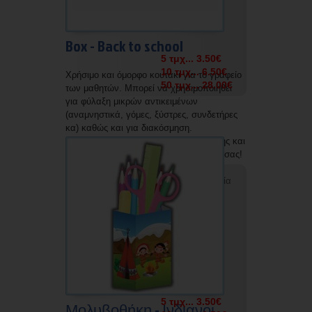
Box - Back to school
5 τμχ... 3.50€
10 τμχ... 6.50€
Χρήσιμο και όμορφο κουτάκι για το γραφείο
50 τμχ... 28.00€
των μαθητών. Μπορεί να χρησιμοποιηθεί
για φύλαξη μικρών αντικειμένων
(αναμνηστικά, γόμες, ξύστρες, συνδετήρες
κα) καθώς και για διακόσμηση.
Σε Α5 γυαλιστερό χαρτί με σημεία κοπής και
οδηγίες. Χώρος προβολής του κέντρου σας!
Δυνατότητα εκτύπωσης με την επωνυμία
σας.
5 τμχ... 3.50€
Μολυβοθήκη - Ινδιανοι