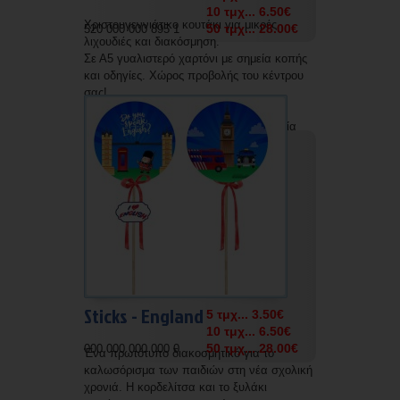
10 τμχ... 6.50€
Χριστουγεννιάτικο κουτάκι για μικρές
50 τμχ... 28.00€
520 000 000 895 1
λιχουδιές και διακόσμηση.
Σε Α5 γυαλιστερό χαρτόνι με σημεία κοπής
και οδηγίες. Χώρος προβολής του κέντρου
σας!
Δυνατότητα εκτύπωσης με την επωνυμία
σας.
Sticks - England
5 τμχ... 3.50€
10 τμχ... 6.50€
50 τμχ... 28.00€
000 000 000 000 0
Ένα πρωτότυπο διακοσμητικό για το
καλωσόρισμα των παιδιών στη νέα σχολική
χρονιά. Η κορδελίτσα και το ξυλάκι