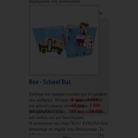
περιέχονται στη συσκευασία.
Δυνατότητα εκτύπωσης με την επωνυμία
σας.
Box - School Bus
Χρήσιμο και όμορφο κουτάκι για το γραφείο
5 τμχ... 4.00€
των μαθητών. Μπορεί να χρησιμοποιηθεί
10 τμχ... 7.50€
για φύλαξη μικρών αντικειμένων
50 τμχ... 34.00€
000 000 000 000 0
(αναμνηστικά, γόμες, ξύστρες, συνδετήρες
κα) καθώς και για διακόσμηση
Η κατασκευή του είναι ΠΟΛΥ ΕΥΚΟΛΗ διότι
τσακίσαμε τα σημεία που διπλώνουμε. Σε
Α5 πλαστικοποιημένο χαρτόνι για μεγάλη