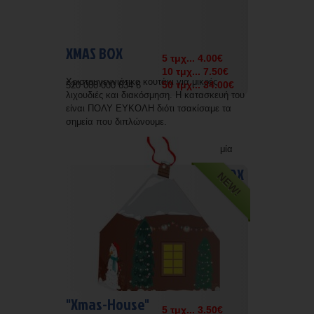
XMAS BOX
5 τμχ... 4.00€
10 τμχ... 7.50€
Χριστουγεννιάτικο κουτάκι για μικρές
50 τμχ... 34.00€
520 000 000 634 6
λιχουδιές και διακόσμηση. Η κατασκευή του
είναι ΠΟΛΥ ΕΥΚΟΛΗ διότι τσακίσαμε τα
σημεία που διπλώνουμε.
Δυνατότητα εκτύπωσης με την επωνυμία
σας.
BOX
NEW!
"Xmas-House"
5 τμχ... 3.50€