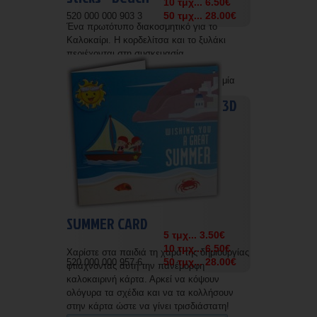
10 τμχ... 6.50€
50 τμχ... 28.00€
520 000 000 903 3
Ένα πρωτότυπο διακοσμητικό για το
Καλοκαίρι. Η κορδελίτσα και το ξυλάκι
περιέχονται στη συσκευασία.
Δυνατότητα εκτύπωσης με την επωνυμία
σας.
3D
SUMMER CARD
5 τμχ... 3.50€
10 τμχ... 6.50€
Χαρίστε στα παιδιά τη χαρά της δημιουργίας
50 τμχ... 28.00€
520 000 000 957 6
φτιάχνοντας αυτή την πανέμορφη
καλοκαιρινή κάρτα. Αρκεί να κόψουν
ολόγυρα τα σχέδια και να τα κολλήσουν
στην κάρτα ώστε να γίνει τρισδιάστατη!