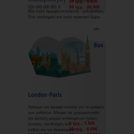
10 τμχ... 6.50€
50 τμχ... 28.00€
520 000 000 901 9
Μια πολύ όμορφη κατασκευή - μολυβοθήκη.
Ένα οικονομικό και πολύ πρακτικό δώρο.
Δυνατότητα εκτύπωσης με την επωνυμία
σας.
Box
London-Paris
Χρήσιμο και όμορφο κουτάκι για το γραφείο
των μαθητών. Μπορεί να χρησιμοποιηθεί
για φύλαξη μικρών αντικειμένων (γόμες,
5 τμχ... 3.50€
ξύστρες, συνδετήρες κα)
10 τμχ... 6.50€
καθώς και για διακόσμηση.