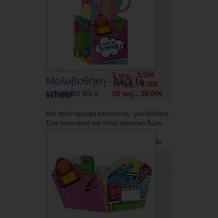
5 τμχ... 3.50€
Μολυβοθήκη - Back to
10 τμχ... 6.50€
school
50 τμχ... 28.00€
520 000 000 901 9
Μια πολύ όμορφη κατασκευή - μολυβοθήκη.
Ένα οικονομικό και πολύ πρακτικό δώρο.
Δυνατότητα εκτύπωσης με την επωνυμία
σας.