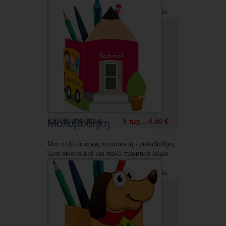
Δυνατότητα εκτύπωσης με την επωνυμία
σας.
Μολυβοθήκη
5 τμχ... 4.50 €
520 000 000 902 6
Μια πολύ όμορφη κατασκευή - μολυβοθήκη.
Ένα οικονομικό και πολύ πρακτικό δώρο.
Δυνατότητα εκτύπωσης με την επωνυμία
σας.