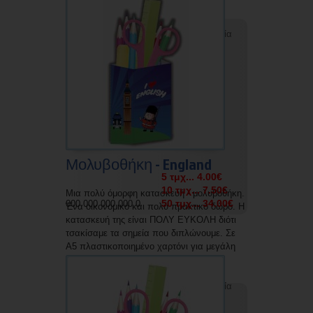
αντοχή.
Δυνατότητα εκτύπωσης με την επωνυμία
σας.
Μολυβοθήκη - England
5 τμχ... 4.00€
10 τμχ... 7.50€
Μια πολύ όμορφη κατασκευή - μολυβοθήκη.
50 τμχ... 34.00€
000 000 000 000 0
Ένα οικονομικό και πολύ πρακτικό δώρο. Η
κατασκευή της είναι ΠΟΛΥ ΕΥΚΟΛΗ διότι
τσακίσαμε τα σημεία που διπλώνουμε. Σε
Α5 πλαστικοποιημένο χαρτόνι για μεγάλη
αντοχή.
Δυνατότητα εκτύπωσης με την επωνυμία
σας.