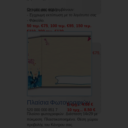
Οι τιμές μας περιλαμβάνουν:
520 000 000 955 2
- Έγχρωμη εκτύπωση με το λογότυπο σας
- Φάκελλο.
50 τεμ. €75
100 τεμ. €95
150 τεμ.
,
,
€110
200 τεμ. €120
,
Οι τιμές μας χωρίς εκτύπωση και χωρίς
φάκελο είναι οι εξής:
50 τεμ. €50
100 τεμ. €60
150 τεμ. €75
,
,
,
200 τεμ. €85
Πλαίσια Φωτογραφιών
5 τμχ... 4.50 €
10 τμχ... 8.50 €
520 000 000 851 7
Πλαίσιο φωτογραφιών. Διάσταση 14x29 με
πύκμαση. Πλαστικοποιημένο. Θέση χώρου
προβολής του Κέντρου σας.