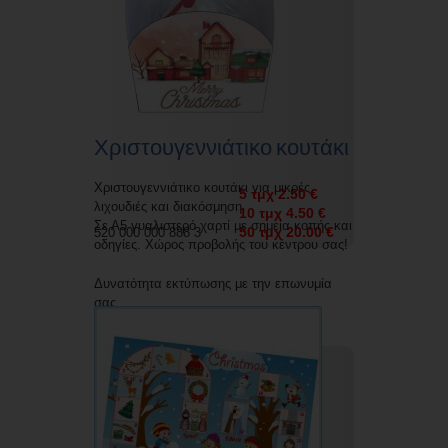
Χριστουγεννιάτικο κουτάκι
Χριστουγεννιάτικο κουτάκι για μικρές
5 τμχ 2.50 €
λιχουδιές και διακόσμηση.
10 τμχ 4.50 €
Σε Α5 γυαλιστερό χαρτί με σημεία κοπής και
50 τμχ 20.00 €
520 000 000 888 3
οδηγίες. Χώρος προβολής του κέντρου σας!
Δυνατότητα εκτύπωσης με την επωνυμία
σας.