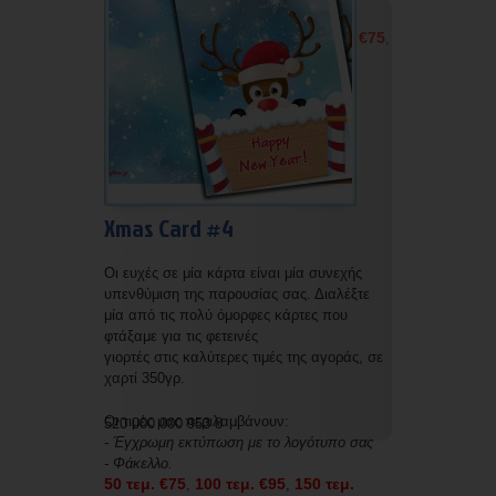
φάκελο είναι οι εξής:
50 τεμ. €50
100 τεμ. €60
150 τεμ. €75
,
,
,
200 τεμ. €85
Xmas Card #4
Οι ευχές σε μία κάρτα είναι μία συνεχής
υπενθύμιση της παρουσίας σας. Διαλέξτε
μία από τις πολύ όμορφες κάρτες που
φτάξαμε για τις φετεινές
γιορτές στις καλύτερες τιμές της αγοράς, σε
χαρτί 350γρ.
Οι τιμές μας περιλαμβάνουν:
520 000 000 953 8
- Έγχρωμη εκτύπωση με το λογότυπο σας
- Φάκελλο.
50 τεμ. €75
100 τεμ. €95
150 τεμ.
,
,