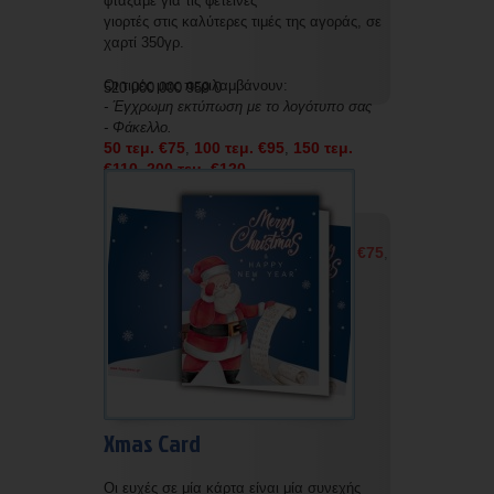
φτάξαμε για τις φετεινές
γιορτές στις καλύτερες τιμές της αγοράς, σε
χαρτί 350γρ.
Οι τιμές μας περιλαμβάνουν:
520 000 000 959 0
- Έγχρωμη εκτύπωση με το λογότυπο σας
- Φάκελλο.
50 τεμ. €75
100 τεμ. €95
150 τεμ.
,
,
€110
200 τεμ. €120
,
Οι τιμές μας χωρίς εκτύπωση και χωρίς
φάκελο είναι οι εξής:
50 τεμ. €50
100 τεμ. €60
150 τεμ. €75
,
,
,
200 τεμ. €85
Xmas Card
Οι ευχές σε μία κάρτα είναι μία συνεχής