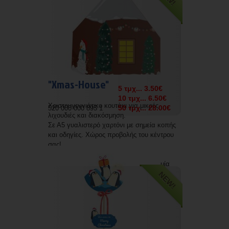
"Xmas-House"
5 τμχ... 3.50€
10 τμχ... 6.50€
Χριστουγεννιάτικο κουτάκι για μικρές
50 τμχ... 28.00€
520 000 000 895 1
λιχουδιές και διακόσμηση.
Σε Α5 γυαλιστερό χαρτόνι με σημεία κοπής
και οδηγίες. Χώρος προβολής του κέντρου
σας!
Δυνατότητα εκτύπωσης με την επωνυμία
σας.
NEW!