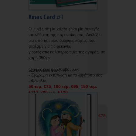
Xmas Card #1
Οι ευχές σε μία κάρτα είναι μία συνεχής
υπενθύμιση της παρουσίας σας. Διαλέξτε
μία από τις πολύ όμορφες κάρτες που
φτάξαμε για τις φετεινές
γιορτές στις καλύτερες τιμές της αγοράς, σε
χαρτί 350γρ.
Οι τιμές μας περιλαμβάνουν:
520 000 000 950 7
- Έγχρωμη εκτύπωση με το λογότυπο σας
- Φάκελλο.
50 τεμ. €75
100 τεμ. €95
150 τεμ.
,
,
€110
200 τεμ. €120
,
Οι τιμές μας χωρίς εκτύπωση και χωρίς
φάκελο είναι οι εξής:
50 τεμ. €50
100 τεμ. €60
150 τεμ. €75
,
,
,
200 τεμ. €85