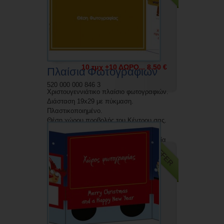
5 τμχ +5 ΔΩΡΟ... 4.50 €
10 τμχ +10 ΔΩΡΟ... 8.50 €
Πλαίσια Φωτογραφιών
520 000 000 846 3
Χριστουγεννιάτικο πλαίσιο φωτογραφιών.
Διάσταση 19x29 με πύκμαση.
Πλαστικοποιημένο.
Θέση χώρου προβολής του Κέντρου σας.
Δυνατότητα εκτύπωσης με την επωνυμία
OFFER
σας.