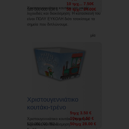
10 τμχ... 7.50€
Χριστουγεννιάτικο κουτάκι για μικρές
50 τμχ... 34.00€
520 000 000 634 6
λιχουδιές και διακόσμηση. Η κατασκευή του
είναι ΠΟΛΥ ΕΥΚΟΛΗ διότι τσακίσαμε τα
σημεία που διπλώνουμε.
Δυνατότητα εκτύπωσης με την επωνυμία
σας.
Χριστουγεννιάτικο
κουτάκι-τρένο
5τμχ 3.50 €
10τμχ 6.50 €
Χριστουγεννιάτικο κουτάκι για μικρές
50τμχ 28.00 €
520 000 000 882 1
λιχουδιές και διακόσμηση.