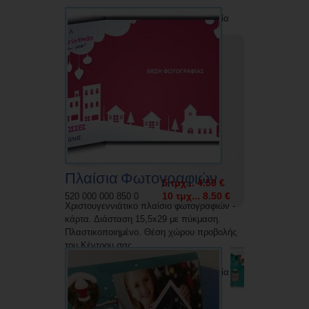
Δυνατότητα εκτύπωσης με την επωνυμία
σας.
Πλαίσια Φωτογραφιών
5 τμχ... 4.50 €
10 τμχ... 8.50 €
520 000 000 850 0
Χριστουγεννιάτικο πλαίσιο φωτογραφιών -
κάρτα. Διάσταση 15,5x29 με πύκμαση.
Πλαστικοποιημένο. Θέση χώρου προβολής
του Κέντρου σας.
Δυνατότητα εκτύπωσης με την επωνυμία
σας.