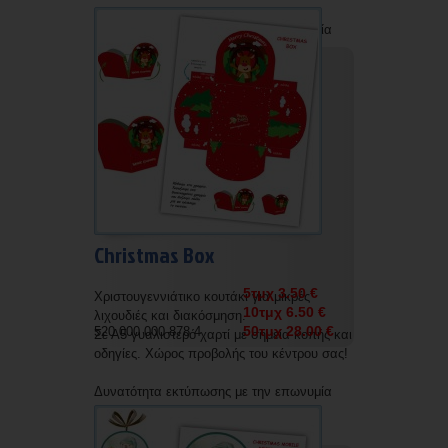
Δυνατότητα εκτύπωσης με την επωνυμία
σας.
Christmas Box
5τμχ 3.50 €
Χριστουγεννιάτικο κουτάκι για μικρές
10τμχ 6.50 €
λιχουδιές και διακόσμηση.
50τμχ 28.00 €
520 000 000 878 4
Σε Α5 γυαλιστερό χαρτί με σημεία κοπής και
οδηγίες. Χώρος προβολής του κέντρου σας!
Δυνατότητα εκτύπωσης με την επωνυμία
σας.