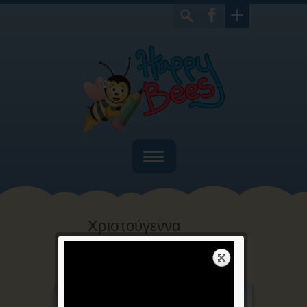
Home
Ποιοί είμαστε
Χριστούγεννα
Bιβλία
Home
Χριστούγεννα
>
Παιχνίδια
Γιορτές