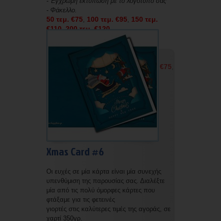
- Έγχρωμη εκτύπωση με το λογότυπο σας
- Φάκελλο.
50 τεμ. €75
100 τεμ. €95
150 τεμ.
,
,
€110
200 τεμ. €120
,
Οι τιμές μας χωρίς εκτύπωση και χωρίς
φάκελο είναι οι εξής:
50 τεμ. €50
100 τεμ. €60
150 τεμ. €75
,
,
,
200 τεμ. €85
Xmas Card #6
Οι ευχές σε μία κάρτα είναι μία συνεχής
υπενθύμιση της παρουσίας σας. Διαλέξτε
μία από τις πολύ όμορφες κάρτες που
φτάξαμε για τις φετεινές
γιορτές στις καλύτερες τιμές της αγοράς, σε
χαρτί 350γρ.