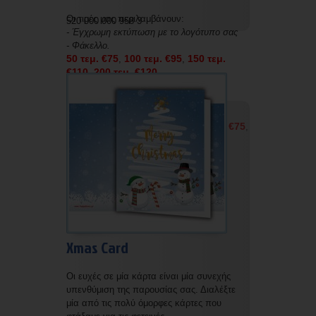
Οι τιμές μας περιλαμβάνουν:
520 000 000 958 3
- Έγχρωμη εκτύπωση με το λογότυπο σας
- Φάκελλο.
50 τεμ. €75
100 τεμ. €95
150 τεμ.
,
,
€110
200 τεμ. €120
,
Οι τιμές μας χωρίς εκτύπωση και χωρίς
φάκελο είναι οι εξής:
50 τεμ. €50
100 τεμ. €60
150 τεμ. €75
,
,
,
200 τεμ. €85
Xmas Card
Οι ευχές σε μία κάρτα είναι μία συνεχής
υπενθύμιση της παρουσίας σας. Διαλέξτε
μία από τις πολύ όμορφες κάρτες που