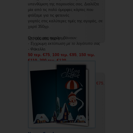
υπενθύμιση της παρουσίας σας. Διαλέξτε
μία από τις πολύ όμορφες κάρτες που
φτάξαμε για τις φετεινές
γιορτές στις καλύτερες τιμές της αγοράς, σε
χαρτί 350γρ.
Οι τιμές μας περιλαμβάνουν:
520 000 000 960 6
- Έγχρωμη εκτύπωση με το λογότυπο σας
- Φάκελλο.
50 τεμ. €75
100 τεμ. €95
150 τεμ.
,
,
€110
200 τεμ. €120
,
Οι τιμές μας χωρίς εκτύπωση και χωρίς
φάκελο είναι οι εξής:
50 τεμ. €50
100 τεμ. €60
150 τεμ. €75
,
,
,
200 τεμ. €85