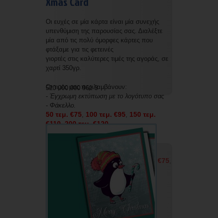
Xmas Card
Οι ευχές σε μία κάρτα είναι μία συνεχής
υπενθύμιση της παρουσίας σας. Διαλέξτε
μία από τις πολύ όμορφες κάρτες που
φτάξαμε για τις φετεινές
γιορτές στις καλύτερες τιμές της αγοράς, σε
χαρτί 350γρ.
Οι τιμές μας περιλαμβάνουν:
520 000 000 961 3
- Έγχρωμη εκτύπωση με το λογότυπο σας
- Φάκελλο.
50 τεμ. €75
100 τεμ. €95
150 τεμ.
,
,
€110
200 τεμ. €120
,
Οι τιμές μας χωρίς εκτύπωση και χωρίς
φάκελο είναι οι εξής:
50 τεμ. €50
100 τεμ. €60
150 τεμ. €75
,
,
,
200 τεμ. €85