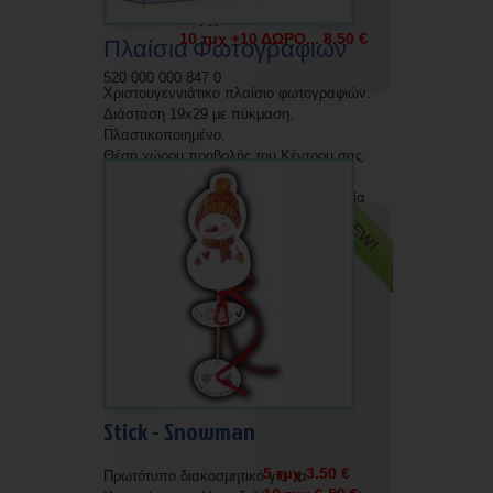
5 τμχ +5 ΔΩΡΟ... 4.50 €
10 τμχ +10 ΔΩΡΟ... 8.50 €
Πλαίσια Φωτογραφιών
520 000 000 847 0
Χριστουγεννιάτικο πλαίσιο φωτογραφιών.
Διάσταση 19x29 με πύκμαση.
Πλαστικοποιημένο.
Θέση χώρου προβολής του Κέντρου σας.
Δυνατότητα εκτύπωσης με την επωνυμία
NEW!
σας.
Stick - Snowman
5 τμχ 3.50 €
Πρωτότυπο διακοσμητικό για τα