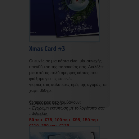
200 τεμ. €85
Xmas Card #3
Οι ευχές σε μία κάρτα είναι μία συνεχής
υπενθύμιση της παρουσίας σας. Διαλέξτε
μία από τις πολύ όμορφες κάρτες που
φτάξαμε για τις φετεινές
γιορτές στις καλύτερες τιμές της αγοράς, σε
χαρτί 350γρ.
Οι τιμές μας περιλαμβάνουν:
520 000 000 952 1
- Έγχρωμη εκτύπωση με το λογότυπο σας
- Φάκελλο.
50 τεμ. €75
100 τεμ. €95
150 τεμ.
,
,
€110
200 τεμ. €120
,
Οι τιμές μας χωρίς εκτύπωση και χωρίς