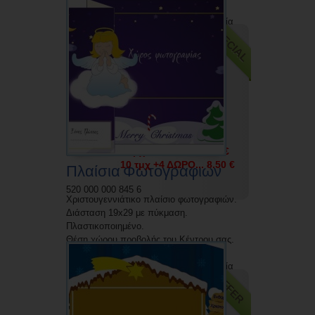
Δυνατότητα εκτύπωσης με την επωνυμία
SPECIAL
σας.
5 τμχ +2 ΔΩΡΟ... 4.50 €
10 τμχ +4 ΔΩΡΟ... 8.50 €
Πλαίσια Φωτογραφιών
520 000 000 845 6
Χριστουγεννιάτικο πλαίσιο φωτογραφιών.
Διάσταση 19x29 με πύκμαση.
Πλαστικοποιημένο.
Θέση χώρου προβολής του Κέντρου σας.
Δυνατότητα εκτύπωσης με την επωνυμία
OFFER
σας.