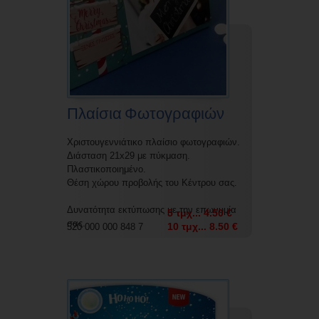
Πλαίσια Φωτογραφιών
Χριστουγεννιάτικο πλαίσιο φωτογραφιών.
Διάσταση 21x29 με πύκμαση.
Πλαστικοποιημένο.
Θέση χώρου προβολής του Κέντρου σας.
Δυνατότητα εκτύπωσης με την επωνυμία
5 τμχ... 4.50 €
σας.
10 τμχ... 8.50 €
520 000 000 848 7