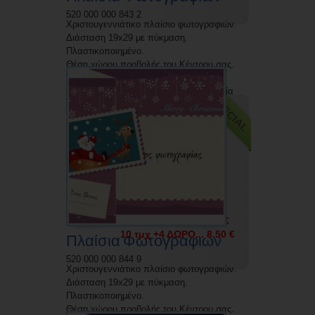
520 000 000 843 2
Χριστουγεννιάτικο πλαίσιο φωτογραφιών.
Διάσταση 19x29 με πύκμαση.
Πλαστικοποιημένο.
Θέση χώρου προβολής του Κέντρου σας.
Δυνατότητα εκτύπωσης με την επωνυμία
SPECIAL
σας.
5 τμχ +2 ΔΩΡΟ... 4.50 €
10 τμχ +4 ΔΩΡΟ... 8.50 €
Πλαίσια Φωτογραφιών
520 000 000 844 9
Χριστουγεννιάτικο πλαίσιο φωτογραφιών.
Διάσταση 19x29 με πύκμαση.
Πλαστικοποιημένο.
Θέση χώρου προβολής του Κέντρου σας.