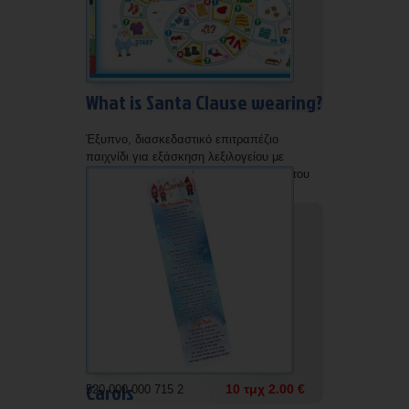
What is Santa Clause wearing?
Έξυπνο, διασκεδαστικό επιτραπέζιο
παιχνίδι για εξάσκηση λεξιλογείου με
ρούχα, καθώς και ενεστώτα διαρκείας του
ρήματος wear (καταφ.-ερωτ.-αρνητ.).
Πλαστικοποιημένο. Περιέχει οδηγίες
αναλυτικά και λύσεις.
Carols
10 τμχ 2.00 €
520 000 000 715 2