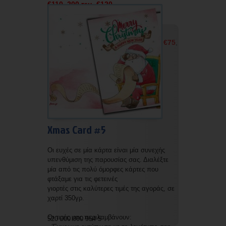
€110
200 τεμ. €120
,
Οι τιμές μας χωρίς εκτύπωση και χωρίς
φάκελο είναι οι εξής:
50 τεμ. €50
100 τεμ. €60
150 τεμ. €75
,
,
,
200 τεμ. €85
Xmas Card #5
Οι ευχές σε μία κάρτα είναι μία συνεχής
υπενθύμιση της παρουσίας σας. Διαλέξτε
μία από τις πολύ όμορφες κάρτες που
φτάξαμε για τις φετεινές
γιορτές στις καλύτερες τιμές της αγοράς, σε
χαρτί 350γρ.
Οι τιμές μας περιλαμβάνουν:
520 000 000 954 5