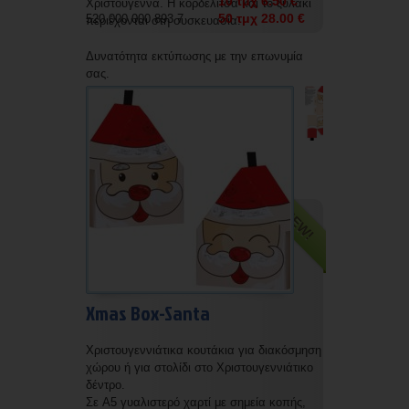
10 τμχ 6.50 €
Χριστούγεννα. Η κορδελίτσα και το ξυλάκι
50 τμχ 28.00 €
520 000 000 893 7
περιέχονται στη συσκευασία.
Δυνατότητα εκτύπωσης με την επωνυμία
σας.
NEW!
Xmas Box-Santa
Χριστουγεννιάτικα κουτάκια για διακόσμηση
χώρου ή για στολίδι στο Χριστουγεννιάτικο
δέντρο.
Σε A5 γυαλιστερό χαρτί με σημεία κοπής,