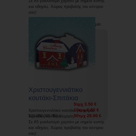
Σε Α5 γυαλιστερό χαρτόνι με σημεία κοπής
και οδηγίες. Χώρος προβολής του κέντρου
σας!
Δυνατότητα εκτύπωσης με την επωνυμία
σας.
Χριστουγεννιάτικο
κουτάκι-Σπιτάκια
5τμχ 3.50 €
10τμχ 6.50 €
Χριστουγεννιάτικο κουτάκι για μικρές
50τμχ 28.00 €
520 000 000 882 1
λιχουδιές και διακόσμηση.
Σε Α5 γυαλιστερό χαρτόνι με σημεία κοπής
και οδηγίες. Χώρος προβολής του κέντρου
σας!