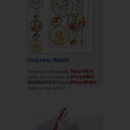
Christmas Mobile
5τμχ 3.50 €
Φτιάχνεται πολύ εύκολα , κόβωντας τα
10τμχ 6.50 €
σχέδια και ενώνοντάς τα με το κορδόνι.
50τμχ 28.00 €
520 000 000 879 2
Μπορούμε να του δώσουμε περισσότερη
λάμψη με λίγο γκλίτερ.