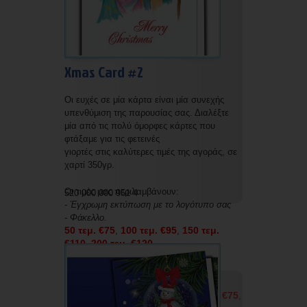
Xmas Card #2
Οι ευχές σε μία κάρτα είναι μία συνεχής
υπενθύμιση της παρουσίας σας. Διαλέξτε
μία από τις πολύ όμορφες κάρτες που
φτάξαμε για τις φετεινές
γιορτές στις καλύτερες τιμές της αγοράς, σε
χαρτί 350γρ.
Οι τιμές μας περιλαμβάνουν:
520 000 000 951 4
- Έγχρωμη εκτύπωση με το λογότυπο σας
- Φάκελλο.
50 τεμ. €75
100 τεμ. €95
150 τεμ.
,
,
€110
200 τεμ. €120
,
Οι τιμές μας χωρίς εκτύπωση και χωρίς
φάκελο είναι οι εξής:
50 τεμ. €50
100 τεμ. €60
150 τεμ. €75
,
,
,