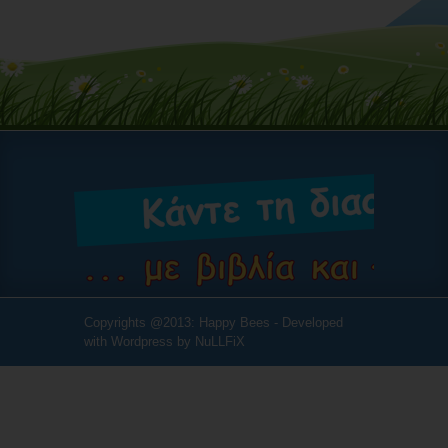
Copyrights @2013: Happy Bees - Developed
with Wordpress by
NuLLFiX