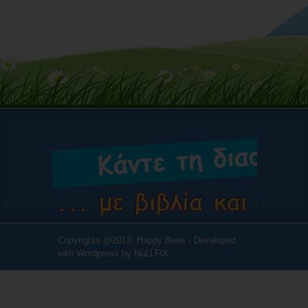
Copyrights @2013: Happy Bees - Developed
with Wordpress by
NuLLFiX