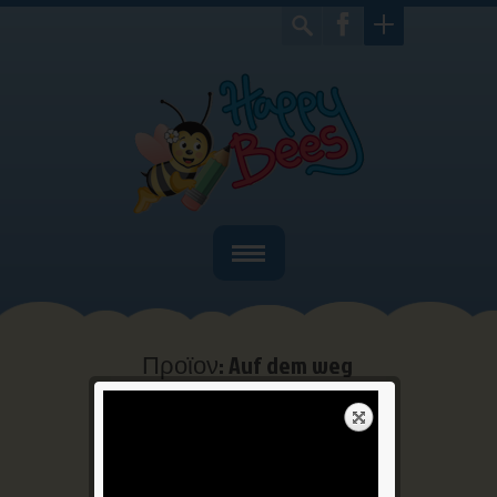
Home
Ποιοί είμαστε
Προϊον: Auf dem weg
zum Meer
Bιβλία
Home
Γερμανικά
Προϊον: Auf
>
>
Παιχνίδια
dem weg zum Meer
Γιορτές