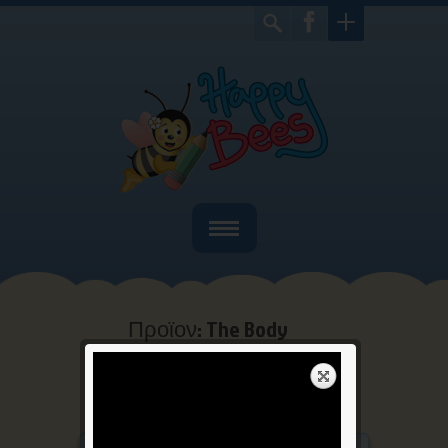
Home
Ποιοί είμαστε
Προϊον: The Body
Bιβλία
Home
Αγγλικά
Προϊον: The
>
>
Body
Παιχνίδια
Γιορτές