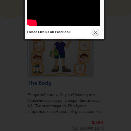
Διάφορα
Επικοινωνία
Please Like us on FaceBook!
The Body
Επιτραπέζιο παιχνίδι για εξάσκηση στο
λεξιλόγιο σχετικά με το σώμα. Διαστάσεων
A3. Πλαστικοποιημένο. Περιέχει το
επιτραπέζιο, πούλια και οδηγίες αναλυτικά.
3.50 €
520 000 000 128 0