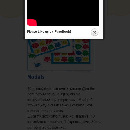
Διάφορα
Επικοινωνία
Please Like us on FaceBook!
Modals
40 καρτελάκια και ένα 8πλευρο ζάρι θα
βοηθήσουν τους μαθητές για να
κατανοήσουν την χρήση των "Modals".
Στο λεξιλόγιο συμπεριλαμβάνονται και
αρκετά phrasal verbs.
Είναι πλαστικοποιημένο και περιέχει 40
καρτελάκια κομμένα, 1 ζάρι κομμένο, λύσεις
και οδηγίες αναλυτικά.