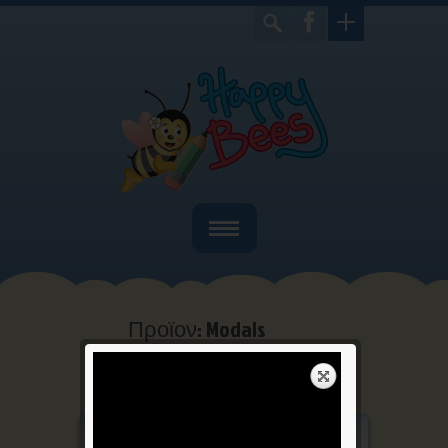
Home
Ποιοί είμαστε
Προϊον: Modals
Bιβλία
Home
Προϊον: Modals
>
Παιχνίδια
Γιορτές