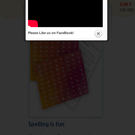
3.50 €
Διάφορα
520 000 
Επικοινωνία
Please Like us on FaceBook!
Spelling is fun