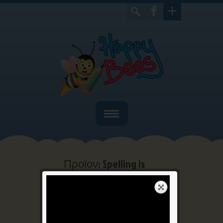
Home
Ποιοί είμαστε
Προϊον: Spelling is
fun
Bιβλία
Home
Αγγλικά
Προϊον:
>
>
Παιχνίδια
Spelling is fun
Γιορτές