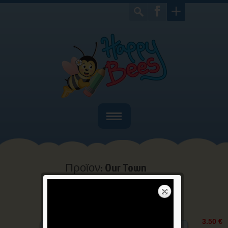
Home
Ποιοί είμαστε
Προϊον: Our Town
Bιβλία
Home
Αγγλικά
Προϊον: Our
>
>
Town
Παιχνίδια
Γιορτές
3.50 €