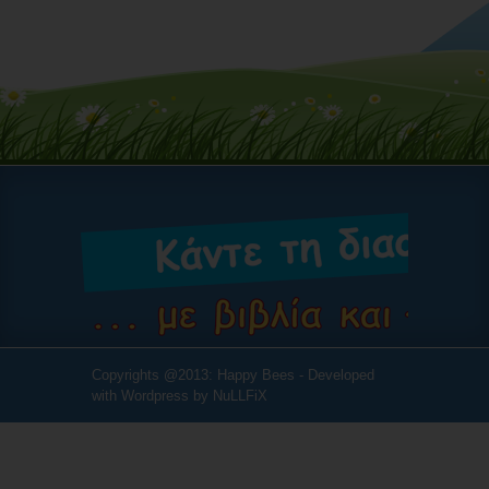
Copyrights @2013: Happy Bees - Developed
with Wordpress by
NuLLFiX