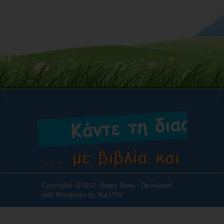
Copyrights @2013: Happy Bees - Developed
with Wordpress by
NuLLFiX