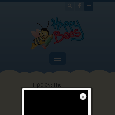
Home
Ποιοί είμαστε
Προϊον: The
Sentence Game
Bιβλία
Home
Αγγλικά
Προϊον: The
>
>
Παιχνίδια
Sentence Game
Γιορτές