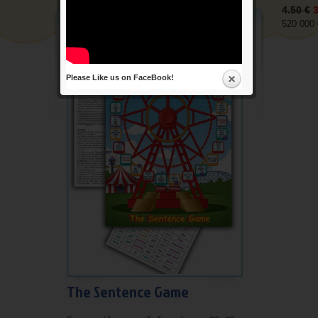
4.50 €
3
Διάφορα
520 000 
Επικοινωνία
Please Like us on FaceBook!
The Sentence Game